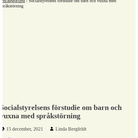
Uncategorized
/
Socialstyrelsens förstudie om barn och vuxna med
språkstörning
Socialstyrelsens förstudie om barn och
vuxna med språkstörning
Publicerad den:
Skriven av:
15 december, 2021
Linda Bergfeldt