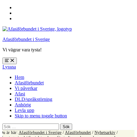
Hoppa
till
Hoppa
huvudnavigering
till
Hoppa
huvudinnehåll
till
sidfoten
Afasiförbundet i Sverige
Vi vägrar vara tysta!
Öppna
Lyssna
meny:
%s
Hem
Afasiförbundet
Vi påverkar
Afasi
DLD/språkstörning
Anhörig
Levla upp
Skip to menu toggle button
Sök
efter:
Du är här:
Afasiförbundet i Sverige
/
Afasiförbundet
/
Nyhetsarkiv
/