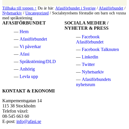
Tillbaka till toppen ↑
Du är här:
Afasiförbundet i Sverige
/
Afasiförbundet
/
Nyhetsarkiv
/
Uncategorized
/
Socialstyrelsens förstudie om barn och vuxna
med språkstörning
AFASIFÖRBUNDET
SOCIALA MEDIER /
NYHETER & PRESS
Hem
Facebook
Afasiförbundet
Afasiförbundet
Vi påverkar
Facebook Talknuten
Afasi
Linkedin
Språkstörning/DLD
Twitter
Anhörig
Nyhetsarkiv
Levla upp
Afasiförbundets
nyhetsrum
KONTAKT & EKONOMI
Kampementsgatan 14
115 38 Stockholm
Telefon växel:
08-545 663 60
E-post:
info@afasi.se