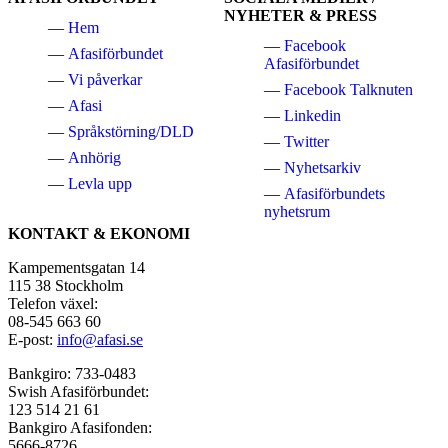
NYHETER & PRESS
Hem
Facebook
Afasiförbundet
Afasiförbundet
Vi påverkar
Facebook Talknuten
Afasi
Linkedin
Språkstörning/DLD
Twitter
Anhörig
Nyhetsarkiv
Levla upp
Afasiförbundets
nyhetsrum
KONTAKT & EKONOMI
Kampementsgatan 14
115 38 Stockholm
Telefon växel:
08-545 663 60
E-post:
info@afasi.se
Bankgiro: 733-0483
Swish Afasiförbundet:
123 514 21 61
Bankgiro Afasifonden:
5666-8726