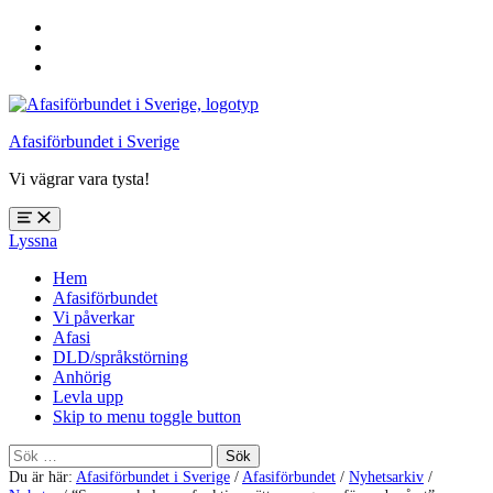
Hoppa
till
Hoppa
huvudnavigering
till
Hoppa
huvudinnehåll
till
sidfoten
Afasiförbundet i Sverige
Vi vägrar vara tysta!
Öppna
Lyssna
meny:
%s
Hem
Afasiförbundet
Vi påverkar
Afasi
DLD/språkstörning
Anhörig
Levla upp
Skip to menu toggle button
Sök
efter:
Du är här:
Afasiförbundet i Sverige
/
Afasiförbundet
/
Nyhetsarkiv
/