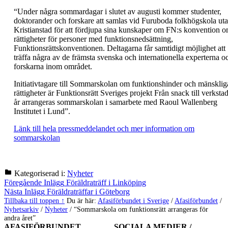
“Under några sommardagar i slutet av augusti kommer studenter,
doktorander och forskare att samlas vid Furuboda folkhögskola uta
Kristianstad för att fördjupa sina kunskaper om FN:s konvention 
rättigheter för personer med funktionsnedsättning,
Funktionsrättskonventionen. Deltagarna får samtidigt möjlighet att
träffa några av de främsta svenska och internationella experterna o
forskarna inom området.
Initiativtagare till Sommarskolan om funktionshinder och mänsklig
rättigheter är Funktionsrätt Sveriges projekt Från snack till verkstad
år arrangeras sommarskolan i samarbete med Raoul Wallenberg
Institutet i Lund”.
Länk till hela pressmeddelandet och mer information om
sommarskolan
Kategoriserad i:
Nyheter
Hoppa
Inläggsnavigering
Föregående Inlägg
Föräldraträff i Linköping
tillbaka
Nästa Inlägg
Föräldraträffar i Göteborg
till
Tillbaka till toppen ↑
Du är här:
Afasiförbundet i Sverige
/
Afasiförbundet
/
huvudnavigeringen
Nyhetsarkiv
/
Nyheter
/
“Sommarskola om funktionsrätt arrangeras för
andra året”
AFASIFÖRBUNDET
SOCIALA MEDIER /