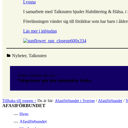
Lyssna
I samarbete med Talknuten bjuder Habilitering & Hälsa, i S
Föreläsningen vänder sig till föräldrar som har barn i ålder
Läs mer i inbjudan
Kategoriserad i:
Nyheter
,
Talknuten
Hoppa
tillbaka
Inläggsnavigering
till
FÖREGÅENDE INLÄGG
huvudnavigeringen
Tidsgränser gör inte människor friska
Tillbaka till toppen ↑
Du är här:
Afasiförbundet i Sverige
/
Afasiförbundet
/
N
AFASIFÖRBUNDET
Hem
Afasiförbundet