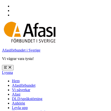
Hoppa
till
Hoppa
huvudnavigering
till
Hoppa
huvudinnehåll
till
sidfoten
Afasiförbundet i Sverige
Vi vägrar vara tysta!
Öppna
Lyssna
meny:
%s
Hem
Afasiförbundet
Vi påverkar
Afasi
DLD/språkstörning
Anhörig
Levla upp