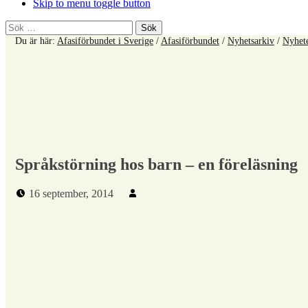
Skip to menu toggle button
Sök
efter:
Du är här:
Afasiförbundet i Sverige
/
Afasiförbundet
/
Nyhetsarkiv
/
Nyhet
Språkstörning hos barn – en föreläsning
Publicerad den:
Skriven av:
16 september, 2014