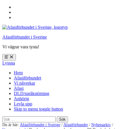
Hoppa
till
Hoppa
huvudnavigering
till
Hoppa
huvudinnehåll
till
sidfoten
Afasiförbundet i Sverige
Vi vägrar vara tysta!
Öppna
Lyssna
meny:
%s
Hem
Afasiförbundet
Vi påverkar
Afasi
DLD/språkstörning
Anhörig
Levla upp
Skip to menu toggle button
Sök
efter:
Du är här:
Afasiförbundet i Sverige
/
Afasiförbundet
/
Nyhetsarkiv
/