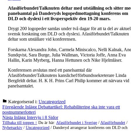
Afasiförbundet/Talknuten deltar med utställning och sitter me
panelsamtal på Danderyds logopedmottagning konferens om
DLD och dyslexi i ett livsperspektiv den 19-20 mars.
Drygt 200 logopeder samlas under två dagar för att ta del av aktuel
svensk forskning om DLD och dyslexi. Afasiförbundet/Talknuten
deltar som utställare vid konferensen.
Forskarna Alexandra John, Carmela Miniscalco, Nelli Kalnak, Ane
Sundqvist, Sara Burge, Julia Wallman, Victoria Joffe, Anna Eva
Hallin, Karin Myrberg, Hanna Hettunen och Nike Hjelmläser.
Konferensen avslutas med ett panelsamtal där
Afasiförbundet/Talknutens kanslichef/förbundssekreterare Linda
Bergfeldt deltar. H. K H. Prins Carl Philip kommer att närvara vid
panelsamtalet.
Kategoriserad i:
Uncategorized
Hoppa
Inläggsnavigering
Föregående Inlägg
Debattartikel: Rehabilitering ska inte vara ett
tillbaka
postnummerlotteri
till
Nästa Inlägg
Intervju i 8 Sidor
huvudnavigeringen
Tillbaka till toppen ↑
Du är här:
Afasiförbundet i Sverige
/
Afasiförbundet
/
Nyhetsarkiv
/
Uncategorized
/
Danderyd arrangerar konferens om DLD och