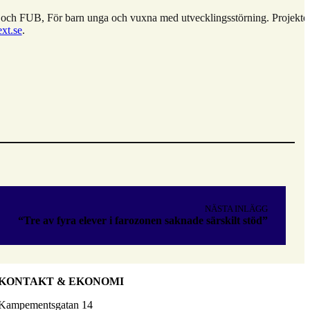
t och FUB, För barn unga och vuxna med utvecklingsstörning. Projekte
xt.se
.
NÄSTA INLÄGG
“Tre av fyra elever i farozonen saknade särskilt stöd”
KONTAKT & EKONOMI
Kampementsgatan 14