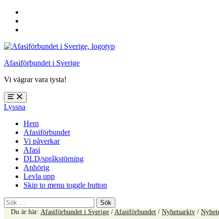
Hoppa
till
Hoppa
huvudnavigering
till
Hoppa
huvudinnehåll
till
sidfoten
Afasiförbundet i Sverige
Vi vägrar vara tysta!
Öppna
Lyssna
meny:
%s
Hem
Afasiförbundet
Vi påverkar
Afasi
DLD/språkstörning
Anhörig
Levla upp
Skip to menu toggle button
Sök
efter:
Du är här:
Afasiförbundet i Sverige
/
Afasiförbundet
/
Nyhetsarkiv
/
Nyhet