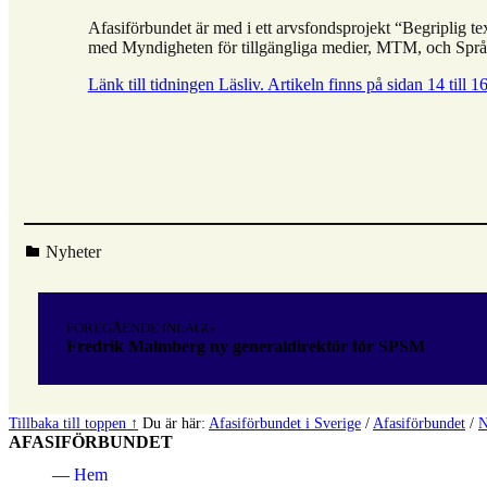
Afasiförbundet är med i ett arvsfondsprojekt “Begriplig 
med Myndigheten för tillgängliga medier, MTM, och Språk
Länk till tidningen Läsliv. Artikeln finns på sidan 14 till 1
Kategoriserad i:
Nyheter
Hoppa
tillbaka
Inläggsnavigering
till
FÖREGÅENDE INLÄGG
huvudnavigeringen
Fredrik Malmberg ny generaldirektör för SPSM
Tillbaka till toppen ↑
Du är här:
Afasiförbundet i Sverige
/
Afasiförbundet
/
N
AFASIFÖRBUNDET
Hem