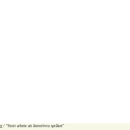
er
/
“Stort arbete att återerövra språket”