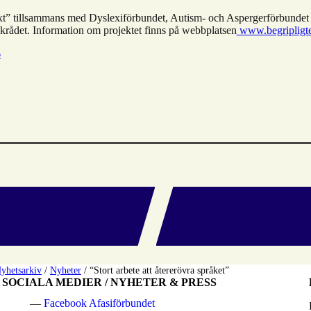
text” tillsammans med Dyslexiförbundet, Autism- och Aspergerförbunde
rådet. Information om projektet finns på webbplatsen
www.begripligte
6
yhetsarkiv
/
Nyheter
/
“Stort arbete att återerövra språket”
SOCIALA MEDIER / NYHETER & PRESS
Facebook Afasiförbundet