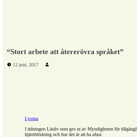
“Stort arbete att återerövra språket”
Publicerad den:
Skriven av:
12 juni, 2017
Lyssna
I tidningen Läsliv som ges ut av Myndigheten för tillgängl
hjärnblödning och hur det är att ha afasi.