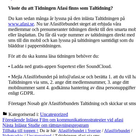
Visste du att Tidningen Afasi finns som Taltidning?
Du kan sedan många år lyssna på den inlästa Taltidningen på
www.afasi.se
. Nu tar Afasiförbundet steget att erbjuda våra
medlemmar och prenumeranter tidningen direkt till den smarta mob
eller läsplattan. Du får då varje nummer av taltidningen direkt med 
sms till din mobil och kan lyssna på taltidningen samtidigt som du
bläddrar i papperstidningen.
För att du ska kunna läsa tidningen behöver du:
• Ladda ned gratis-appen Supertext eller SoundCloud.
• Mejla Afasiförbundet på info@afasi.se och berätta 1. att du vill h
Taltidningen via sms, 2. ange ditt medlemsnummer, 3. ange ditt
mobilnummer samt 4. godkänna hantering av dina personuppgifter
enligt GDPR.
Företaget Nosab gör Afasiförbundets Taltidning och skickar ut sms
Kategoriserad i:
Uncategorized
Hoppa
Inläggsnavigering
Föregående Inlägg
Film om kommunikationsstrategier vid afasi
tillbaka
Nästa Inlägg
Studie om rättstavningsprogram
till
Tillbaka till toppen ↑
Du är här:
Afasiförbundet i Sverige
/
Afasiförbundet
/
huvudnavigeringen
Nyhetsarkiv
/
Uncategorized
/
Taltidningen afasi via sms