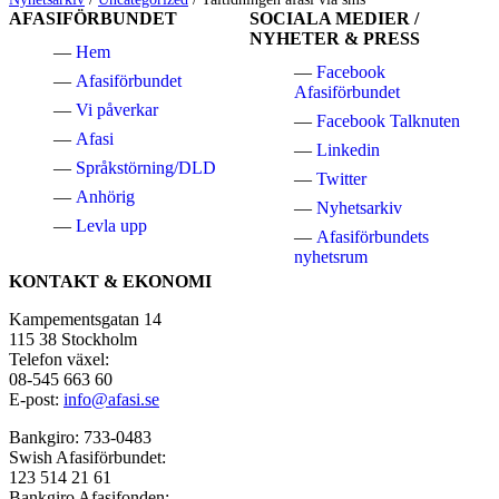
AFASIFÖRBUNDET
SOCIALA MEDIER /
NYHETER & PRESS
Hem
Facebook
Afasiförbundet
Afasiförbundet
Vi påverkar
Facebook Talknuten
Afasi
Linkedin
Språkstörning/DLD
Twitter
Anhörig
Nyhetsarkiv
Levla upp
Afasiförbundets
nyhetsrum
KONTAKT & EKONOMI
Kampementsgatan 14
115 38 Stockholm
Telefon växel:
08-545 663 60
E-post:
info@afasi.se
Bankgiro: 733-0483
Swish Afasiförbundet:
123 514 21 61
Bankgiro Afasifonden: