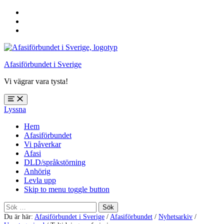
Hoppa
till
Hoppa
huvudnavigering
till
Hoppa
huvudinnehåll
till
sidfoten
Afasiförbundet i Sverige
Vi vägrar vara tysta!
Öppna
Lyssna
meny:
%s
Hem
Afasiförbundet
Vi påverkar
Afasi
DLD/språkstörning
Anhörig
Levla upp
Skip to menu toggle button
Sök
efter:
Du är här:
Afasiförbundet i Sverige
/
Afasiförbundet
/
Nyhetsarkiv
/