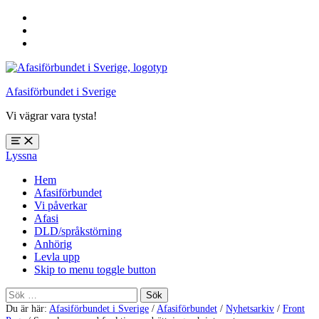
Hoppa
till
Hoppa
huvudnavigering
till
Hoppa
huvudinnehåll
till
sidfoten
Afasiförbundet i Sverige
Vi vägrar vara tysta!
Öppna
Lyssna
meny:
%s
Hem
Afasiförbundet
Vi påverkar
Afasi
DLD/språkstörning
Anhörig
Levla upp
Skip to menu toggle button
Sök
efter:
Du är här:
Afasiförbundet i Sverige
/
Afasiförbundet
/
Nyhetsarkiv
/
Front