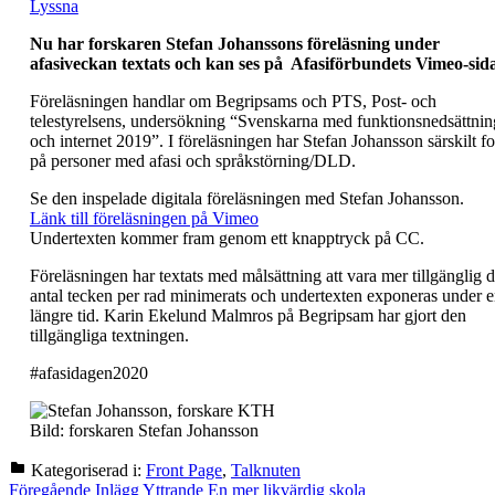
Lyssna
Nu har forskaren Stefan Johanssons föreläsning under
afasiveckan textats och kan ses på Afasiförbundets Vimeo-sida
Föreläsningen handlar om Begripsams och PTS, Post- och
telestyrelsens, undersökning “Svenskarna med funktionsnedsättnin
och internet 2019”. I föreläsningen har Stefan Johansson särskilt f
på personer med afasi och språkstörning/DLD.
Se den inspelade digitala föreläsningen med Stefan Johansson.
Länk till föreläsningen på Vimeo
Undertexten kommer fram genom ett knapptryck på CC.
Föreläsningen har textats med målsättning att vara mer tillgänglig 
antal tecken per rad minimerats och undertexten exponeras under 
längre tid. Karin Ekelund Malmros på Begripsam har gjort den
tillgängliga textningen.
#afasidagen2020
Bild: forskaren Stefan Johansson
Kategoriserad i:
Front Page
,
Talknuten
Hoppa
Inläggsnavigering
Föregående Inlägg
Yttrande En mer likvärdig skola