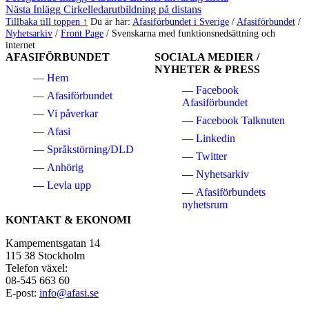
tillbaka
Nästa Inlägg
Cirkelledarutbildning på distans
till
Tillbaka till toppen ↑
Du är här:
Afasiförbundet i Sverige
/
Afasiförbundet
/
huvudnavigeringen
Nyhetsarkiv
/
Front Page
/
Svenskarna med funktionsnedsättning och
internet
AFASIFÖRBUNDET
SOCIALA MEDIER /
NYHETER & PRESS
Hem
Facebook
Afasiförbundet
Afasiförbundet
Vi påverkar
Facebook Talknuten
Afasi
Linkedin
Språkstörning/DLD
Twitter
Anhörig
Nyhetsarkiv
Levla upp
Afasiförbundets
nyhetsrum
KONTAKT & EKONOMI
Kampementsgatan 14
115 38 Stockholm
Telefon växel:
08-545 663 60
E-post:
info@afasi.se