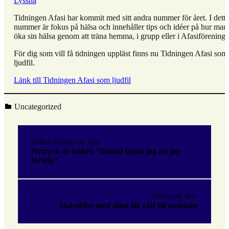
Lyssna
Tidningen Afasi har kommit med sitt andra nummer för året. I detta
nummer är fokus på hälsa och innehåller tips och idéer på hur man
öka sin hälsa genom att träna hemma, i grupp eller i Afasiföreninga
För dig som vill få tidningen uppläst finns nu Tidningen Afasi som
ljudfil.
Länk till Tidningen Afasi som ljudfil
Kategoriserad i:
Uncategorized
Hoppa
tillbaka
Inläggsnavigering
till
FÖREGÅENDE INLÄGG
huvudnavigeringen
Nytryck av boken “Ibland låtsas jag att jag
förstår”
NÄSTA INLÄGG
Skövdebo med afasi får rätt till assistans