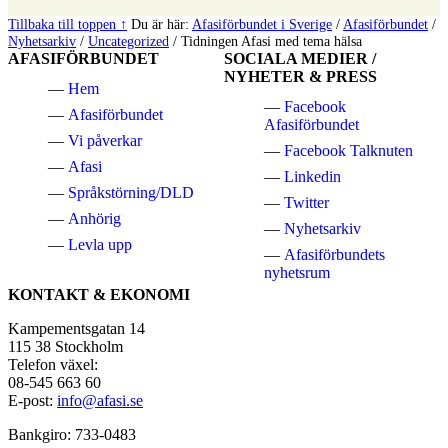
Tillbaka till toppen ↑
Du är här:
Afasiförbundet i Sverige
/
Afasiförbundet
/
Nyhetsarkiv
/
Uncategorized
/
Tidningen Afasi med tema hälsa
AFASIFÖRBUNDET
SOCIALA MEDIER /
NYHETER & PRESS
Hem
Facebook
Afasiförbundet
Afasiförbundet
Vi påverkar
Facebook Talknuten
Afasi
Linkedin
Språkstörning/DLD
Twitter
Anhörig
Nyhetsarkiv
Levla upp
Afasiförbundets
nyhetsrum
KONTAKT & EKONOMI
Kampementsgatan 14
115 38 Stockholm
Telefon växel:
08-545 663 60
E-post:
info@afasi.se
Bankgiro: 733-0483