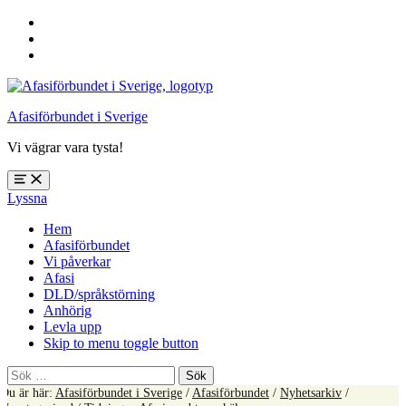
Hoppa
till
Hoppa
huvudnavigering
till
Hoppa
huvudinnehåll
till
sidfoten
Afasiförbundet i Sverige
Vi vägrar vara tysta!
Öppna
Lyssna
meny:
%s
Hem
Afasiförbundet
Vi påverkar
Afasi
DLD/språkstörning
Anhörig
Levla upp
Skip to menu toggle button
Sök
efter:
Du är här:
Afasiförbundet i Sverige
/
Afasiförbundet
/
Nyhetsarkiv
/