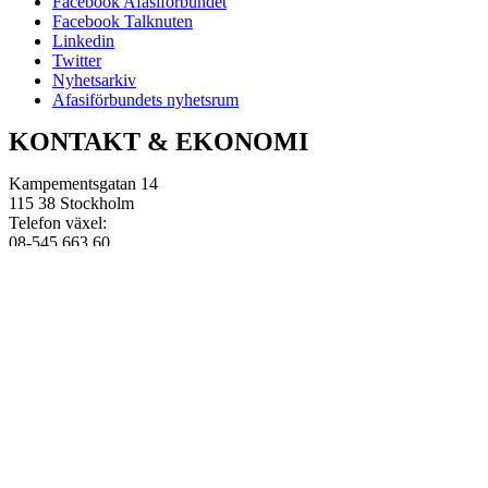
Facebook Afasiförbundet
Facebook Talknuten
Linkedin
Twitter
Nyhetsarkiv
Afasiförbundets nyhetsrum
KONTAKT & EKONOMI
Kampementsgatan 14
115 38 Stockholm
Telefon växel:
08-545 663 60
E-post:
info@afasi.se
Bankgiro: 733-0483
Swish Afasiförbundet:
123 514 21 61
Bankgiro Afasifonden:
5666-8726
Swish Afasifonden:
123 576 32 71
Organisationsnummer:
802010-2441
e-fakturor:
ekonomi@afasi.se