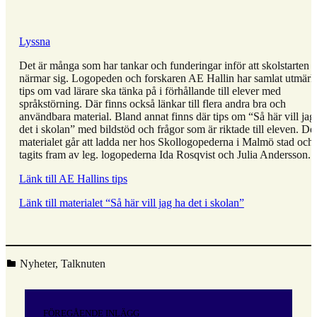
Lyssna
Det är många som har tankar och funderingar inför att skolstarten
närmar sig. Logopeden och forskaren AE Hallin har samlat utmärk
tips om vad lärare ska tänka på i förhållande till elever med
språkstörning. Där finns också länkar till flera andra bra och
användbara material. Bland annat finns där tips om “Så här vill jag
det i skolan” med bildstöd och frågor som är riktade till eleven. De
materialet går att ladda ner hos Skollogopederna i Malmö stad och 
tagits fram av leg. logopederna Ida Rosqvist och Julia Andersson.
Länk till AE Hallins tips
Länk till materialet “Så här vill jag ha det i skolan”
Kategoriserad i:
Nyheter
,
Talknuten
Hoppa
tillbaka
Inläggsnavigering
till
FÖREGÅENDE INLÄGG
huvudnavigeringen