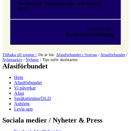
Föreläsning “Språkstörning – vad innebär
det?”
NÄSTA INLÄGG
Föreläsning i Linköping
Tillbaka till toppen ↑
Du är här:
Afasiförbundet i Sverige
/
Afasiförbundet
/
Nyhetsarkiv
/
Nyheter
/
Tips inför skolstarten
Afasiförbundet
Hem
Afasiförbundet
Vi påverkar
Afasi
Språkstörning/DLD
Anhörig
Levla upp
Sociala medier / Nyheter & Press