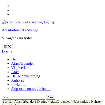
Hoppa
till
Hoppa
huvudnavigering
till
Hoppa
huvudinnehåll
till
sidfoten
Afasiförbundet i Sverige
Vi vägrar vara tysta!
Öppna
Lyssna
meny:
%s
Hem
Afasiförbundet
Vi påverkar
Afasi
DLD/språkstörning
Anhörig
Levla upp
Skip to menu toggle button
Sök
efter:
Du är här:
Afasiförbundet i Sverige
/
Afasiförbundet
/
Nyhetsarkiv
/
Nyheter
/