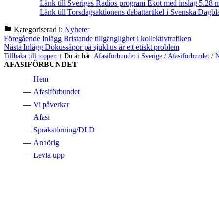
Länk till Sveriges Radios program Ekot med inslag 5.28 m
Länk till Torsdagsaktionens debattartikel i Svenska Dagbl
Kategoriserad i:
Nyheter
Hoppa
Inläggsnavigering
Föregående Inlägg
Bristande tillgänglighet i kollektivtrafiken
tillbaka
Nästa Inlägg
Dokussåpor på sjukhus är ett etiskt problem
till
Tillbaka till toppen ↑
Du är här:
Afasiförbundet i Sverige
/
Afasiförbundet
/
N
huvudnavigeringen
AFASIFÖRBUNDET
Hem
Afasiförbundet
Vi påverkar
Afasi
Språkstörning/DLD
Anhörig
Levla upp