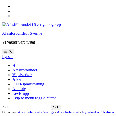
Hoppa
till
Hoppa
huvudnavigering
till
Hoppa
huvudinnehåll
till
sidfoten
Afasiförbundet i Sverige
Vi vägrar vara tysta!
Öppna
Lyssna
meny:
%s
Hem
Afasiförbundet
Vi påverkar
Afasi
DLD/språkstörning
Anhörig
Levla upp
Skip to menu toggle button
Sök
efter:
Du är här:
Afasiförbundet i Sverige
/
Afasiförbundet
/
Nyhetsarkiv
/
Nyheter