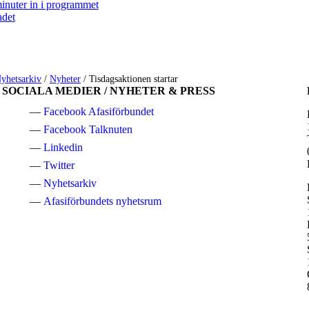
inuter in i programmet
adet
yhetsarkiv
/
Nyheter
/
Tisdagsaktionen startar
SOCIALA MEDIER / NYHETER & PRESS
Facebook Afasiförbundet
Facebook Talknuten
Linkedin
Twitter
Nyhetsarkiv
Afasiförbundets nyhetsrum