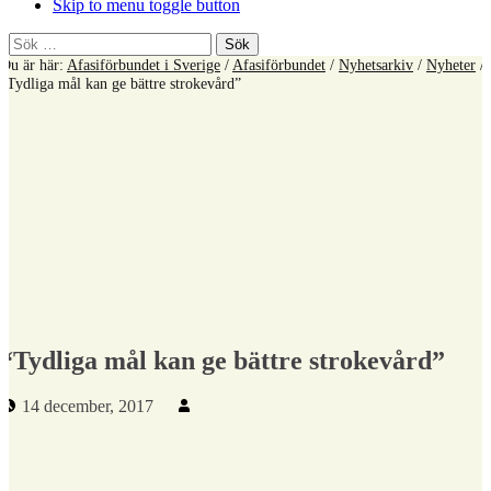
Skip to menu toggle button
Sök
efter:
Du är här:
Afasiförbundet i Sverige
/
Afasiförbundet
/
Nyhetsarkiv
/
Nyheter
/
“Tydliga mål kan ge bättre strokevård”
“Tydliga mål kan ge bättre strokevård”
Publicerad den:
Skriven av:
14 december, 2017