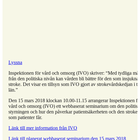
Lyssna
Inspektionen för vård och omsorg (IVO) skriver: “Med tydliga mål
från den politiska nivån kan vården bli bättre för den som insjuknar
stroke. Det visar en tillsyn som IVO gjort av strokevårdskedjan i t
län.”
Den 15 mars 2018 klockan 10.00-11.15 arrangerar Inspektionen fö
vård och omsorg (IVO) ett webbaserat seminarium om den politis
styrningen och hur den påverkar patientsäkerheten och den stroke
som patienter får.
Länk till mer information från IVO
Länk till planerat webbaserat seminarium den 15 mars 2018