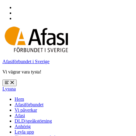
Hoppa
till
Hoppa
huvudnavigering
till
Hoppa
huvudinnehåll
till
sidfoten
Afasiförbundet i Sverige
Vi vägrar vara tysta!
Öppna
Lyssna
meny:
%s
Hem
Afasiförbundet
Vi påverkar
Afasi
DLD/språkstörning
Anhörig
Levla upp