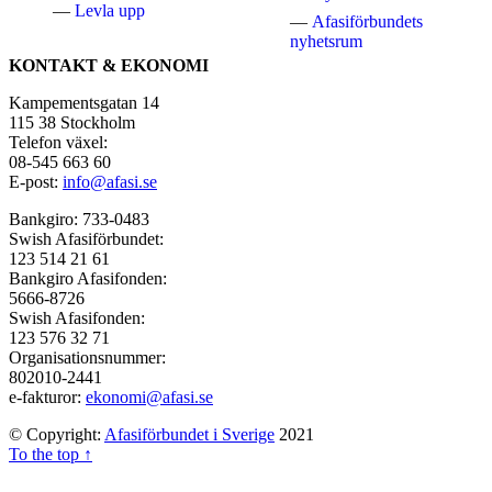
Levla upp
Afasiförbundets
nyhetsrum
KONTAKT & EKONOMI
Kampementsgatan 14
115 38 Stockholm
Telefon växel:
08-545 663 60
E-post:
info@afasi.se
Bankgiro: 733-0483
Swish Afasiförbundet:
123 514 21 61
Bankgiro Afasifonden:
5666-8726
Swish Afasifonden:
123 576 32 71
Organisationsnummer:
802010-2441
e-fakturor:
ekonomi@afasi.se
© Copyright:
Afasiförbundet i Sverige
2021
To the top ↑