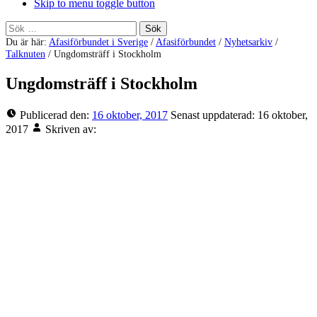
Skip to menu toggle button
Sök
efter:
Du är här:
Afasiförbundet i Sverige
/
Afasiförbundet
/
Nyhetsarkiv
/
Talknuten
/
Ungdomsträff i Stockholm
Ungdomsträff i Stockholm
Publicerad den:
16 oktober, 2017
Senast uppdaterad:
16 oktober,
2017
Skriven av: