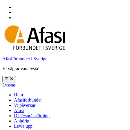
Hoppa
till
Hoppa
huvudnavigering
till
Hoppa
huvudinnehåll
till
sidfoten
Afasiförbundet i Sverige
Vi vägrar vara tysta!
Öppna
Lyssna
meny:
%s
Hem
Afasiförbundet
Vi påverkar
Afasi
DLD/språkstörning
Anhörig
Levla upp