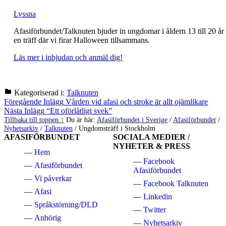
Lyssna
Afasiförbundet/Talknuten bjuder in ungdomar i åldern 13 till 20 år t
en träff där vi firar Halloween tillsammans.
Läs mer i inbjudan och anmäl dig!
Kategoriserad i:
Talknuten
Hoppa
Inläggsnavigering
Föregående Inlägg
Vården vid afasi och stroke är allt ojämlikare
tillbaka
Nästa Inlägg
“Ett oförlåtligt svek”
till
Tillbaka till toppen ↑
Du är här:
Afasiförbundet i Sverige
/
Afasiförbundet
/
huvudnavigeringen
Nyhetsarkiv
/
Talknuten
/
Ungdomsträff i Stockholm
AFASIFÖRBUNDET
SOCIALA MEDIER /
NYHETER & PRESS
Hem
Facebook
Afasiförbundet
Afasiförbundet
Vi påverkar
Facebook Talknuten
Afasi
Linkedin
Språkstörning/DLD
Twitter
Anhörig
Nyhetsarkiv