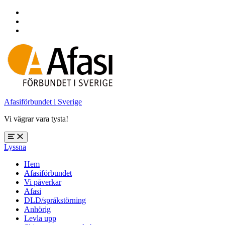
Hoppa
till
Hoppa
huvudnavigering
till
Hoppa
huvudinnehåll
till
sidfoten
Afasiförbundet i Sverige
Vi vägrar vara tysta!
Öppna
Lyssna
meny:
%s
Hem
Afasiförbundet
Vi påverkar
Afasi
DLD/språkstörning
Anhörig
Levla upp