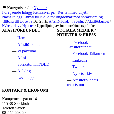
Kategoriserad i:
Nyheter
Hoppa
Inläggsnavigering
Föregående Inlägg
Remissvar på “Res lätt med biljett”
tillbaka
Nästa Inlägg
Anmäl till Kollo för ungdomar med språkstörning
till
Tillbaka till toppen ↑
Du är här:
Afasiförbundet i Sverige
/
Afasiförbundet
/
huvudnavigeringen
Nyhetsarkiv
/
Nyheter
/
Uppföljning av funktionshinderspolitiken
AFASIFÖRBUNDET
SOCIALA MEDIER /
NYHETER & PRESS
Hem
Facebook
Afasiförbundet
Afasiförbundet
Vi påverkar
Facebook Talknuten
Afasi
Linkedin
Språkstörning/DLD
Twitter
Anhörig
Nyhetsarkiv
Levla upp
Afasiförbundets
nyhetsrum
KONTAKT & EKONOMI
Kampementsgatan 14
115 38 Stockholm
Telefon växel:
08-545 663 60