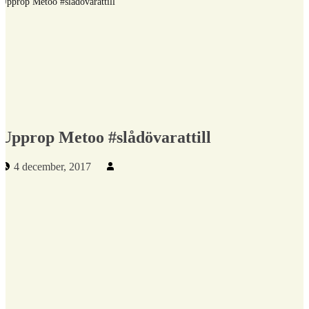
Upprop Metoo #slådövarattill
Upprop Metoo #slådövarattill
Publicerad den:
Skriven av:
4 december, 2017