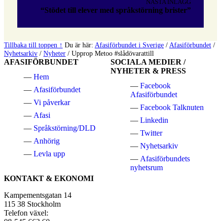
NÄSTA INLÄGG
“Stödet till elever med språkstörning brister”
Tillbaka till toppen ↑
Du är här:
Afasiförbundet i Sverige
/
Afasiförbundet
/
Nyhetsarkiv
/
Nyheter
/
Upprop Metoo #slådövarattill
AFASIFÖRBUNDET
SOCIALA MEDIER /
NYHETER & PRESS
Hem
Facebook
Afasiförbundet
Afasiförbundet
Vi påverkar
Facebook Talknuten
Afasi
Linkedin
Språkstörning/DLD
Twitter
Anhörig
Nyhetsarkiv
Levla upp
Afasiförbundets
nyhetsrum
KONTAKT & EKONOMI
Kampementsgatan 14
115 38 Stockholm
Telefon växel: