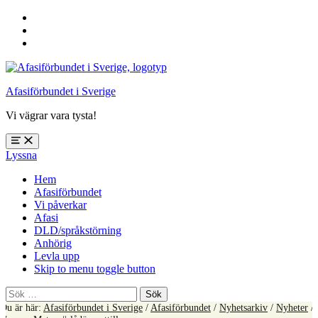
Hoppa
till
Hoppa
huvudnavigering
till
Hoppa
huvudinnehåll
till
sidfoten
Afasiförbundet i Sverige
Vi vägrar vara tysta!
Öppna
Lyssna
meny:
%s
Hem
Afasiförbundet
Vi påverkar
Afasi
DLD/språkstörning
Anhörig
Levla upp
Skip to menu toggle button
Sök
efter:
Du är här:
Afasiförbundet i Sverige
/
Afasiförbundet
/
Nyhetsarkiv
/
Nyheter
/