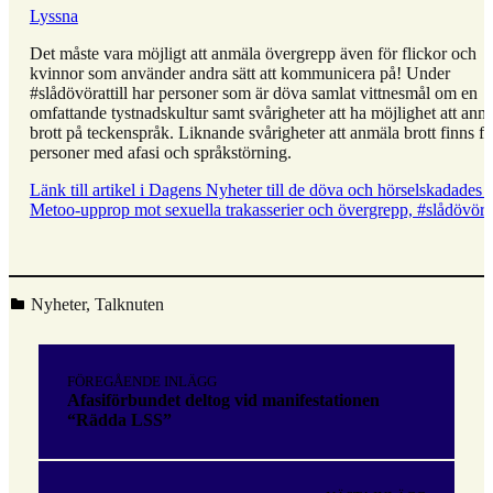
Lyssna
Det måste vara möjligt att anmäla övergrepp även för flickor och
kvinnor som använder andra sätt att kommunicera på! Under
#slådövörattill har personer som är döva samlat vittnesmål om en
omfattande tystnadskultur samt svårigheter att ha möjlighet att anm
brott på teckenspråk. Liknande svårigheter att anmäla brott finns fö
personer med afasi och språkstörning.
Länk till artikel i Dagens Nyheter till de döva och hörselskadades 
Metoo-upprop mot sexuella trakasserier och övergrepp, #slådövörat
Kategoriserad i:
Nyheter
,
Talknuten
Hoppa
tillbaka
Inläggsnavigering
till
FÖREGÅENDE INLÄGG
huvudnavigeringen
Afasiförbundet deltog vid manifestationen
“Rädda LSS”