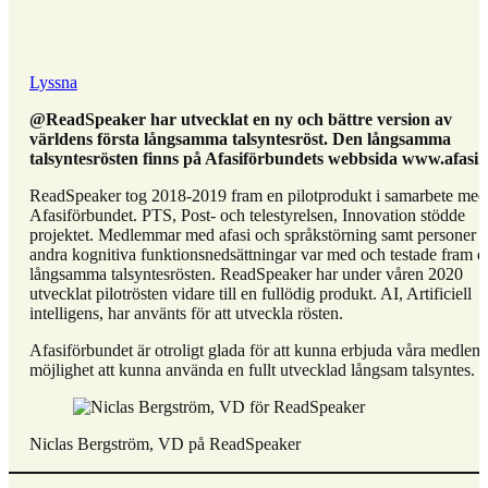
Lyssna
@ReadSpeaker har utvecklat en ny och bättre version av
världens första långsamma talsyntesröst. Den långsamma
talsyntesrösten finns på Afasiförbundets webbsida www.afasi.
ReadSpeaker tog 2018-2019 fram en pilotprodukt i samarbete med
Afasiförbundet. PTS, Post- och telestyrelsen, Innovation stödde
projektet. Medlemmar med afasi och språkstörning samt personer 
andra kognitiva funktionsnedsättningar var med och testade fram d
långsamma talsyntesrösten. ReadSpeaker har under våren 2020
utvecklat pilotrösten vidare till en fullödig produkt. AI, Artificiell
intelligens, har använts för att utveckla rösten.
Afasiförbundet är otroligt glada för att kunna erbjuda våra medle
möjlighet att kunna använda en fullt utvecklad långsam talsyntes.
Niclas Bergström, VD på ReadSpeaker