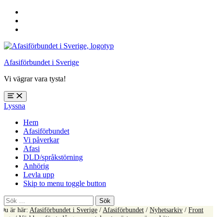
Hoppa
till
Hoppa
huvudnavigering
till
Hoppa
huvudinnehåll
till
sidfoten
Afasiförbundet i Sverige
Vi vägrar vara tysta!
Öppna
Lyssna
meny:
%s
Hem
Afasiförbundet
Vi påverkar
Afasi
DLD/språkstörning
Anhörig
Levla upp
Skip to menu toggle button
Sök
efter:
Du är här:
Afasiförbundet i Sverige
/
Afasiförbundet
/
Nyhetsarkiv
/
Front