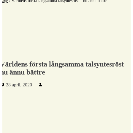
Page
/
Världens första långsamma talsyntesröst – nu ännu bättre
Världens första långsamma talsyntesröst –
nu ännu bättre
Publicerad den:
Skriven av:
28 april, 2020