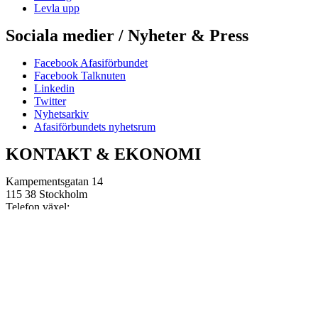
Levla upp
Sociala medier / Nyheter & Press
Facebook Afasiförbundet
Facebook Talknuten
Linkedin
Twitter
Nyhetsarkiv
Afasiförbundets nyhetsrum
KONTAKT & EKONOMI
Kampementsgatan 14
115 38 Stockholm
Telefon växel:
08-545 663 60
E-post:
info@afasi.se
Bankgiro: 733-0483
Swish Afasiförbundet:
123 514 21 61
Bankgiro Afasifonden:
5666-8726