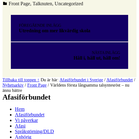
Kategoriserad i:
Front Page
,
Talknuten
,
Uncategorized
Hoppa
tillbaka
Inläggsnavigering
till
FÖREGÅENDE INLÄGG
huvudnavigeringen
Utredning om mer likvärdig skola
NÄSTA INLÄGG
Håll i, håll ut, håll om!
Tillbaka till toppen ↑
Du är här:
Afasiförbundet i Sverige
/
Afasiförbundet
/
Nyhetsarkiv
/
Front Page
/
Världens första långsamma talsyntesröst – nu
ännu bättre
Afasiförbundet
Hem
Afasiförbundet
Vi påverkar
Afasi
Språkstörning/DLD
Anhörig