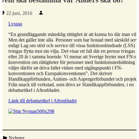
Publicerad den:
Skriven av:
22 juni, 2016
Lyssna
“En grundläggande mänsklig rättighet är att kunna bo där man vill.
Men det gäller inte alla. Personer som har bostad med särskild serv
enligt Lag om stöd och service till vissa funktionshindrade (LSS) 
tvingas flytta mot sin vilja. Det visar ett fall där en person tvingas fl
efter 20 år i samma boende. Vi menar att Sverige bryter mot FN:s
konvention om rättigheter för personer med funktionsnedsättning 
väljer därför att driva fallet vidare med utgångspunkt i FN-
konventionen och Europakonventionen”. Det skriver
Handikappförbunden, Autism- och Aspergerförbundet och projekt
Från snack till verkstad, som drivs av Handikappförbunden, i en
debattartikel i Aftonbladet.
Länk till debattartikel i Aftonbladet
Kategoriserad i:
Nyheter