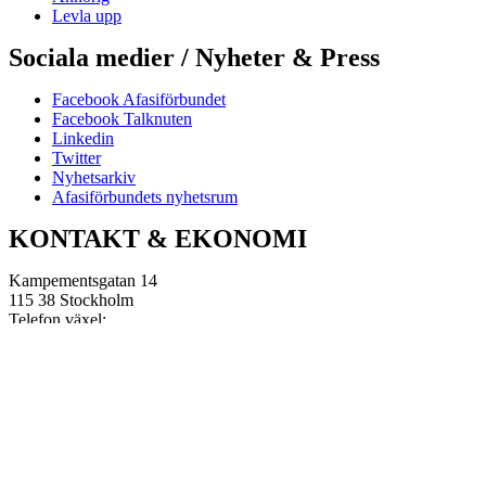
Levla upp
Sociala medier / Nyheter & Press
Facebook Afasiförbundet
Facebook Talknuten
Linkedin
Twitter
Nyhetsarkiv
Afasiförbundets nyhetsrum
KONTAKT & EKONOMI
Kampementsgatan 14
115 38 Stockholm
Telefon växel:
08-545 663 60
E-post:
info@afasi.se
Bankgiro: 733-0483
Swish Afasiförbundet:
123 514 21 61
Bankgiro Afasifonden:
5666-8726