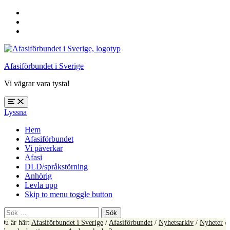
Hoppa
till
Hoppa
huvudnavigering
till
Hoppa
huvudinnehåll
till
sidfoten
Afasiförbundet i Sverige
Vi vägrar vara tysta!
Öppna
Lyssna
meny:
%s
Hem
Afasiförbundet
Vi påverkar
Afasi
DLD/språkstörning
Anhörig
Levla upp
Skip to menu toggle button
Sök
efter:
Du är här:
Afasiförbundet i Sverige
/
Afasiförbundet
/
Nyhetsarkiv
/
Nyheter
/