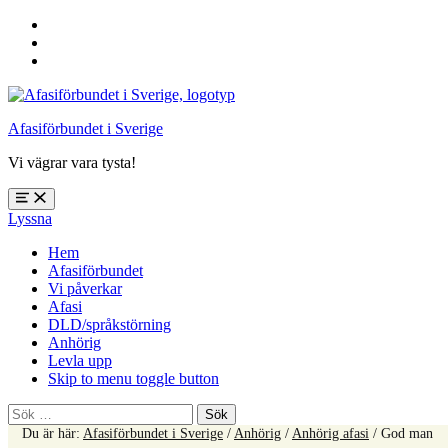
Hoppa
till
Hoppa
huvudnavigering
till
Hoppa
huvudinnehåll
till
sidfoten
Afasiförbundet i Sverige
Vi vägrar vara tysta!
Öppna
Lyssna
meny:
%s
Hem
Afasiförbundet
Vi påverkar
Afasi
DLD/språkstörning
Anhörig
Levla upp
Skip to menu toggle button
Sök
efter:
Du är här:
Afasiförbundet i Sverige
/
Anhörig
/
Anhörig afasi
/
God man