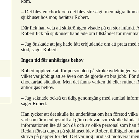
kom.
– Det blev en chock och det blev stressigt, men några timmar
sjukhuset hos mor, berättar Robert.
Där fick han veta att skiktröntgen visade på en stor infarkt.
Robert fick på sjukhuset handlade om tillståndet för mamma
– Jag önskade att jag hade fått erbjudande om att prata med en
stöd, säger Robert.
Ingen tid för anhörigas behov
Robert upplevde att för personalen på strokeavdelningen var 
vilket var jobbigt att se även om de gjorde ett bra jobb. För 
chockartad situation. Men det fanns varken tid eller rutiner f
anhörigas behov.
– Jag saknade också en tidig genomgång med samlad informa
säger Robert.
Han tycker att det skulle ha underlättat om han förstod vilka
vad som är meningsfullt att göra och vad som skulle hända.
informationen lite då och då och av olika personal som han 
Redan första dagen på sjukhuset blev Robert tillfrågad om at
skriva på papper för det. Det var nog juridiskt motiverat men 