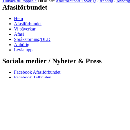
Hoppa
Tillbaka till toppen ↑
Du är här:
Afasiförbundet i Sverige
/
Anhörig
/
Anhörig
Afasiförbundet
tillbaka
till
huvudnavigeringen
Hem
Afasiförbundet
Vi påverkar
Afasi
Språkstörning/DLD
Anhörig
Levla upp
Sociala medier / Nyheter & Press
Facebook Afasiförbundet
Facebook Talknuten
Linkedin
Twitter
Nyhetsarkiv
Afasiförbundets nyhetsrum
KONTAKT & EKONOMI
Kampementsgatan 14
115 38 Stockholm