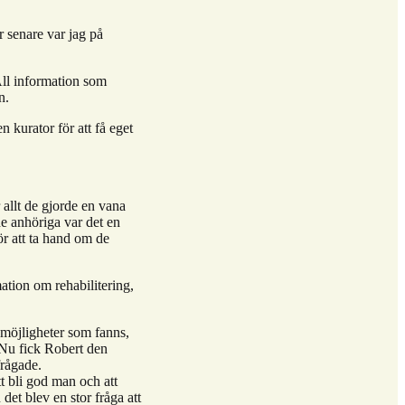
 senare var jag på
 All information som
n.
 kurator för att få eget
allt de gjorde en vana
de anhöriga var det en
ör att ta hand om de
tion om rehabilitering,
 möjligheter som fanns,
 Nu fick Robert den
frågade.
t bli god man och att
det blev en stor fråga att