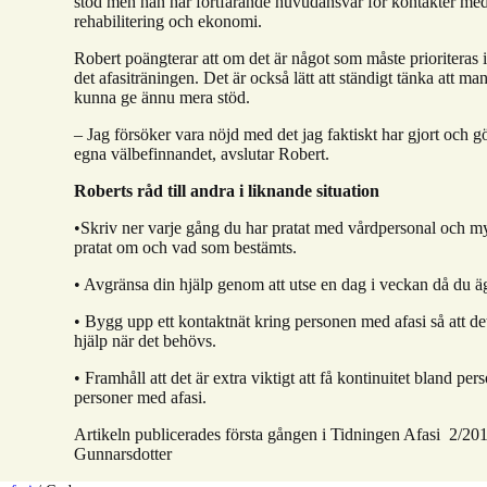
stöd men han har fortfarande huvudansvar för kontakter m
rehabilitering och ekonomi.
Robert poängterar att om det är något som måste prioriteras i
det afasiträningen. Det är också lätt att ständigt tänka att 
kunna ge ännu mera stöd.
– Jag försöker vara nöjd med det jag faktiskt har gjort och gör
egna välbefinnandet, avslutar Robert.
Roberts råd till andra i liknande situation
•Skriv ner varje gång du har pratat med vårdpersonal och my
pratat om och vad som bestämts.
• Avgränsa din hjälp genom att utse en dag i veckan då du ägn
• Bygg upp ett kontaktnät kring personen med afasi så att det
hjälp när det behövs.
• Framhåll att det är extra viktigt att få kontinuitet bland p
personer med afasi.
Artikeln publicerades första gången i Tidningen Afasi 2/201
Gunnarsdotter