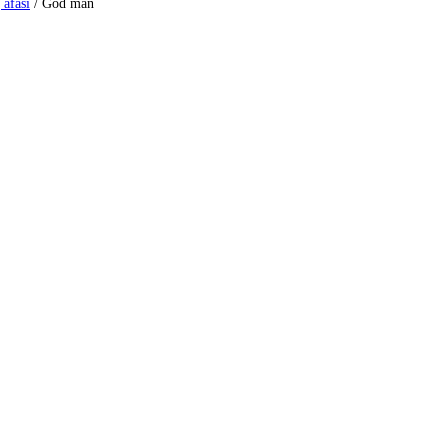
 afasi
/
God man