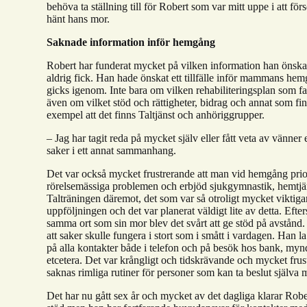
behöva ta ställning till för Robert som var mitt uppe i att f
hänt hans mor.
Saknade information inför hemgång
Robert har funderat mycket på vilken information han önskar
aldrig fick. Han hade önskat ett tillfälle inför mammans hem
gicks igenom. Inte bara om vilken rehabiliteringsplan som f
även om vilket stöd och rättigheter, bidrag och annat som fin
exempel att det finns Taltjänst och anhöriggrupper.
– Jag har tagit reda på mycket själv eller fått veta av vänner 
saker i ett annat sammanhang.
Det var också mycket frustrerande att man vid hemgång prio
rörelsemässiga problemen och erbjöd sjukgymnastik, hemtjä
Talträningen däremot, det som var så otroligt mycket viktigar
uppföljningen och det var planerat väldigt lite av detta. Eft
samma ort som sin mor blev det svårt att ge stöd på avstånd.
att saker skulle fungera i stort som i smått i vardagen. Han l
på alla kontakter både i telefon och på besök hos bank, myn
etcetera. Det var krångligt och tidskrävande och mycket frus
saknas rimliga rutiner för personer som kan ta beslut själva 
Det har nu gått sex år och mycket av det dagliga klarar Rob