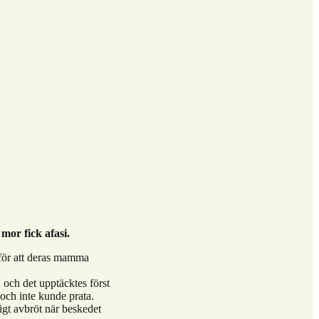
mor fick afasi.
 för att deras mamma
 och det upptäcktes först
 och inte kunde prata.
igt avbröt när beskedet