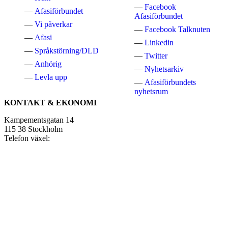
Facebook
Afasiförbundet
Afasiförbundet
Vi påverkar
Facebook Talknuten
Afasi
Linkedin
Språkstörning/DLD
Twitter
Anhörig
Nyhetsarkiv
Levla upp
Afasiförbundets
nyhetsrum
KONTAKT & EKONOMI
Kampementsgatan 14
115 38 Stockholm
Telefon växel:
08-545 663 60
E-post:
info@afasi.se
Bankgiro: 733-0483
Swish Afasiförbundet:
123 514 21 61
Bankgiro Afasifonden:
5666-8726
Swish Afasifonden: