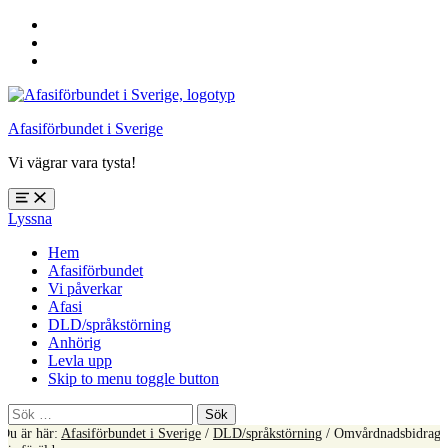
Hoppa
till
Hoppa
huvudnavigering
till
Hoppa
huvudinnehåll
till
sidfoten
Afasiförbundet i Sverige
Vi vägrar vara tysta!
Öppna
Lyssna
meny:
%s
Hem
Afasiförbundet
Vi påverkar
Afasi
DLD/språkstörning
Anhörig
Levla upp
Skip to menu toggle button
Sök
efter:
Du är här:
Afasiförbundet i Sverige
/
DLD/språkstörning
/
Omvårdnadsbidrag