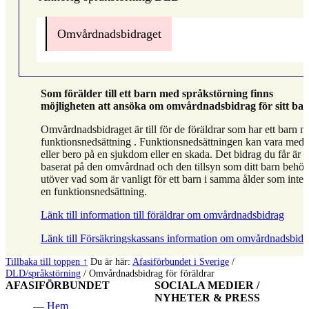
Omvårdnadsbidraget
Som förälder till ett barn med språkstörning finns
möjligheten att ansöka om omvårdnadsbidrag för sitt bar
Omvårdnadsbidraget är till för de föräldrar som har ett barn 
funktionsnedsättning . Funktionsnedsättningen kan vara med
eller bero på en sjukdom eller en skada. Det bidrag du får är
baserat på den omvårdnad och den tillsyn som ditt barn behöv
utöver vad som är vanligt för ett barn i samma ålder som inte 
en funktionsnedsättning.
Länk till information till föräldrar om omvårdnadsbidrag
Länk till Försäkringskassans information om omvårdnadsbidr
Hoppa
Tillbaka till toppen ↑
Du är här:
Afasiförbundet i Sverige
/
tillbaka
DLD/språkstörning
/
Omvårdnadsbidrag för föräldrar
AFASIFÖRBUNDET
SOCIALA MEDIER /
till
NYHETER & PRESS
huvudnavigeringen
Hem