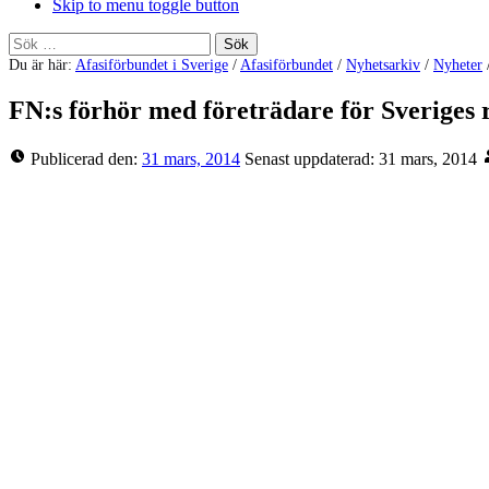
Skip to menu toggle button
Sök
efter:
Du är här:
Afasiförbundet i Sverige
/
Afasiförbundet
/
Nyhetsarkiv
/
Nyheter
FN:s förhör med företrädare för Sveriges 
Publicerad den:
31 mars, 2014
Senast uppdaterad:
31 mars, 2014