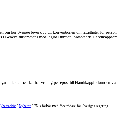
ngen om hur Sverige lever upp till konventionen om rättigheter för per
ats i Genève tillsammans med Ingrid Burman, ordförande Handikappför
ka gärna fakta med källhänvisning per epost till Handikappförbunden vi
yhetsarkiv
/
Nyheter
/
FN:s förhör med företrädare för Sveriges regering