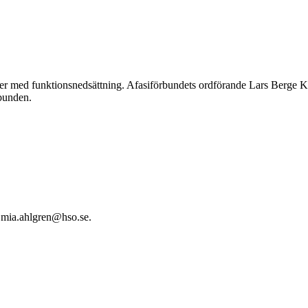
soner med funktionsnedsättning. Afasiförbundets ordförande Lars Berge 
bunden.
a mia.ahlgren@hso.se.