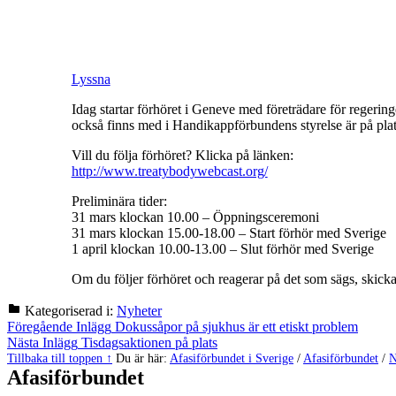
Lyssna
Idag startar förhöret i Geneve med företrädare för regeri
också finns med i Handikappförbundens styrelse är på pl
Vill du följa förhöret? Klicka på länken:
http://www.treatybodywebcast.org/
Preliminära tider:
31 mars klockan 10.00 – Öppningsceremoni
31 mars klockan 15.00-18.00 – Start förhör med Sverige
1 april klockan 10.00-13.00 – Slut förhör med Sverige
Om du följer förhöret och reagerar på det som sägs, skic
Kategoriserad i:
Nyheter
Hoppa
Inläggsnavigering
Föregående Inlägg
Dokussåpor på sjukhus är ett etiskt problem
tillbaka
Nästa Inlägg
Tisdagsaktionen på plats
till
Tillbaka till toppen ↑
Du är här:
Afasiförbundet i Sverige
/
Afasiförbundet
/
N
huvudnavigeringen
Afasiförbundet