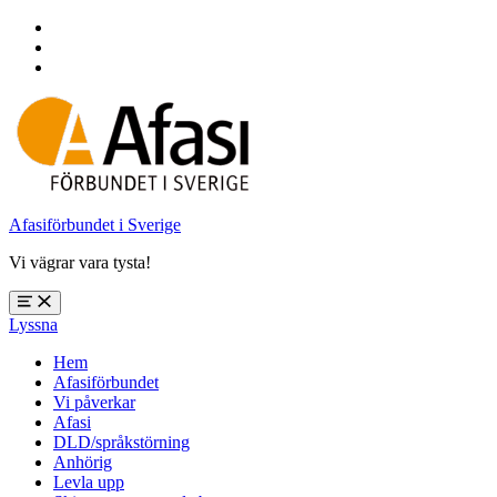
Hoppa
till
Hoppa
huvudnavigering
till
Hoppa
huvudinnehåll
till
sidfoten
Afasiförbundet i Sverige
Vi vägrar vara tysta!
Öppna
Lyssna
meny:
%s
Hem
Afasiförbundet
Vi påverkar
Afasi
DLD/språkstörning
Anhörig
Levla upp