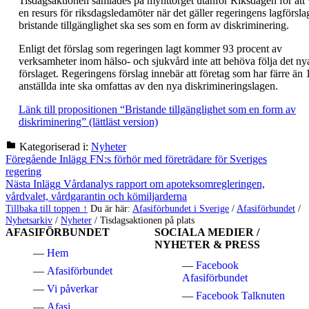
Tisdagsaktionen samlades på mynttorget utanför Riksdagen för att 
en resurs för riksdagsledamöter när det gäller regeringens lagförslag
bristande tillgänglighet ska ses som en form av diskriminering.
Enligt det förslag som regeringen lagt kommer 93 procent av
verksamheter inom hälso- och sjukvård inte att behöva följa det ny
förslaget. Regeringens förslag innebär att företag som har färre än 
anställda inte ska omfattas av den nya diskrimineringslagen.
Länk till propositionen “Bristande tillgänglighet som en form av
diskriminering” (lättläst version)
Kategoriserad i:
Nyheter
Hoppa
Inläggsnavigering
Föregående Inlägg
FN:s förhör med företrädare för Sveriges
tillbaka
regering
till
Nästa Inlägg
Vårdanalys rapport om apoteksomregleringen,
huvudnavigeringen
vårdvalet, vårdgarantin och kömiljarderna
Tillbaka till toppen ↑
Du är här:
Afasiförbundet i Sverige
/
Afasiförbundet
/
Nyhetsarkiv
/
Nyheter
/
Tisdagsaktionen på plats
AFASIFÖRBUNDET
SOCIALA MEDIER /
NYHETER & PRESS
Hem
Facebook
Afasiförbundet
Afasiförbundet
Vi påverkar
Facebook Talknuten
Afasi