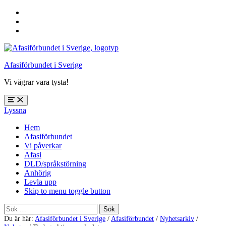
Hoppa
till
Hoppa
huvudnavigering
till
Hoppa
huvudinnehåll
till
sidfoten
Afasiförbundet i Sverige
Vi vägrar vara tysta!
Öppna
Lyssna
meny:
%s
Hem
Afasiförbundet
Vi påverkar
Afasi
DLD/språkstörning
Anhörig
Levla upp
Skip to menu toggle button
Sök
efter:
Du är här:
Afasiförbundet i Sverige
/
Afasiförbundet
/
Nyhetsarkiv
/