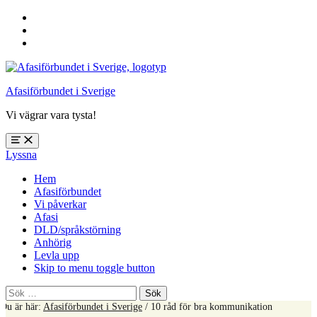
Hoppa
till
Hoppa
huvudnavigering
till
Hoppa
huvudinnehåll
till
sidfoten
Afasiförbundet i Sverige
Vi vägrar vara tysta!
Öppna
Lyssna
meny:
%s
Hem
Afasiförbundet
Vi påverkar
Afasi
DLD/språkstörning
Anhörig
Levla upp
Skip to menu toggle button
Sök
efter:
Du är här:
Afasiförbundet i Sverige
/
10 råd för bra kommunikation