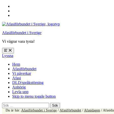
Hoppa
till
Hoppa
huvudnavigering
till
Hoppa
huvudinnehåll
till
sidfoten
Afasiförbundet i Sverige
Vi vägrar vara tysta!
Öppna
Lyssna
meny:
%s
Hem
Afasiförbundet
Vi påverkar
Afasi
DLD/språkstörning
Anhörig
Levla upp
Skip to menu toggle button
Sök
efter:
Du är här:
Afasiförbundet i Sverige
/
Afasiförbundet
/
Afasidagen
/
Afasid