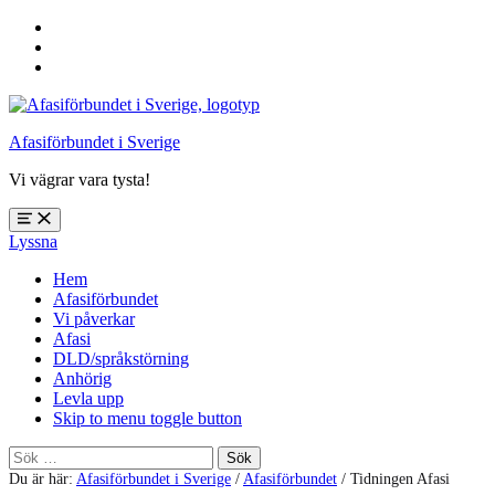
Hoppa
till
Hoppa
huvudnavigering
till
Hoppa
huvudinnehåll
till
sidfoten
Afasiförbundet i Sverige
Vi vägrar vara tysta!
Öppna
Lyssna
meny:
%s
Hem
Afasiförbundet
Vi påverkar
Afasi
DLD/språkstörning
Anhörig
Levla upp
Skip to menu toggle button
Sök
efter:
Du är här:
Afasiförbundet i Sverige
/
Afasiförbundet
/
Tidningen Afasi