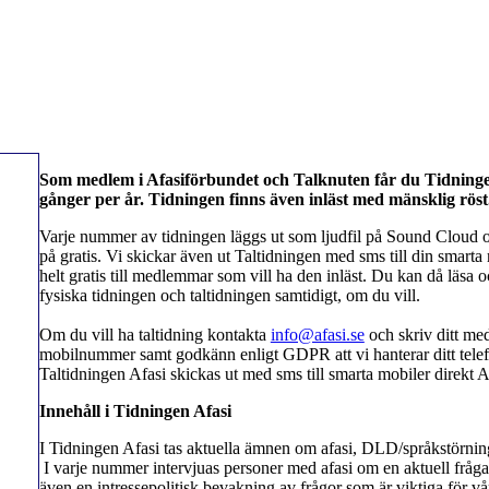
Som medlem i Afasiförbundet och Talknuten får du Tidninge
gånger per år. Tidningen finns även inläst med mänsklig röst
Varje nummer av tidningen läggs ut som ljudfil på Sound Cloud oc
på gratis. Vi skickar även ut Taltidningen med sms till din smarta
helt gratis till medlemmar som vill ha den inläst. Du kan då läsa 
fysiska tidningen och taltidningen samtidigt, om du vill.
Om du vill ha taltidning kontakta
info@afasi.se
och skriv ditt me
mobilnummer samt godkänn enligt GDPR att vi hanterar ditt tel
Taltidningen Afasi skickas ut med sms till smarta mobiler direkt 
Innehåll i Tidningen Afasi
I Tidningen Afasi tas aktuella ämnen om afasi, DLD/språkstörnin
I varje nummer intervjuas personer med afasi om en aktuell fråga
även en intressepolitisk bevakning av frågor som är viktiga för vå