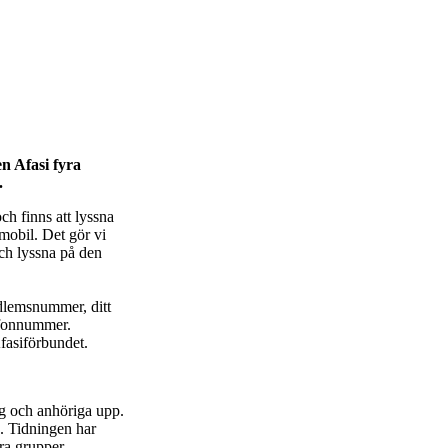
n Afasi fyra
.
h finns att lyssna
 mobil. Det gör vi
och lyssna på den
dlemsnummer, ditt
efonnummer.
Afasiförbundet.
g och anhöriga upp.
. Tidningen har
ra grupper.