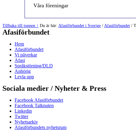
Våra föreningar
Hoppa
Tillbaka till toppen ↑
Du är här:
Afasiförbundet i Sverige
/
Afasiförbundet
/
T
tillbaka
Afasiförbundet
till
huvudnavigeringen
Hem
Afasiförbundet
Vi påverkar
Afasi
Språkstörning/DLD
Anhörig
Levla upp
Sociala medier / Nyheter & Press
Facebook Afasiförbundet
Facebook Talknuten
Linkedin
Twitter
Nyhetsarkiv
Afasiförbundets nyhetsrum