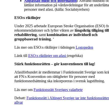
Anpassad miljö och information
:
Använd bildstöd o
lättläst information på vårdavdelningar för att underlätta
personer med afasi. (källa: Socialstyrelsen)
ESO:s riktlinjer
Under 2025 arbetade European Stroke Organisation (ESO) f
rekommendationer och lyfter vikten av
långsiktig tillgång till
rehabilitering
, samt
kombination av individuell och
gruppbaserad träning
. ‘
Läs mer om ESO:s riktlinjer i tidningen
Logopeden
Länk till
ESO:s riktlinjer om afasi
(engelska)
Stärk funktionsrätten – gör konventionen till lag!
Afasiförbundet är medlemmar i Funktionsrätt Sverige som kr
att FN:s Konvention om rättigheter för personer med
funktionsnedsättning ska inkorporeras i svensk lagstiftning.
Läs mer om
Funktionsrätt Sveriges valarbete
Debatt:
Funktionsrätt i Altinget Sverige tar inte funktionsrätte
allvar