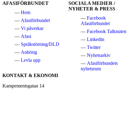
AFASIFÖRBUNDET
SOCIALA MEDIER /
till
NYHETER & PRESS
huvudnavigeringen
Hem
Facebook
Afasiförbundet
Afasiförbundet
Vi påverkar
Facebook Talknuten
Afasi
Linkedin
Språkstörning/DLD
Twitter
Anhörig
Nyhetsarkiv
Levla upp
Afasiförbundets
nyhetsrum
KONTAKT & EKONOMI
Kampementsgatan 14
115 38 Stockholm
Telefon växel:
08-545 663 60
E-post:
info@afasi.se
Bankgiro: 733-0483
Swish Afasiförbundet:
123 514 21 61
Bankgiro Afasifonden: