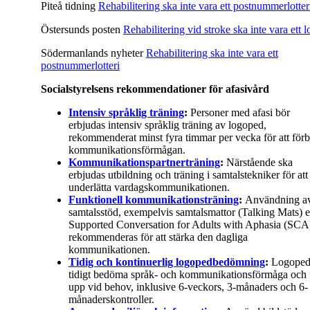
Piteå tidning
Rehabilitering ska inte vara ett postnummerlotter
Östersunds posten
Rehabilitering vid stroke ska inte vara ett lo
Södermanlands nyheter
Rehabilitering ska inte vara ett
postnummerlotteri
Socialstyrelsens rekommendationer för afasivård
Intensiv språklig träning
:
Personer med afasi bör
erbjudas intensiv språklig träning av logoped,
rekommenderat minst fyra timmar per vecka för att förb
kommunikationsförmågan.
Kommunikationspartnerträning
:
Närstående ska
erbjudas utbildning och träning i samtalstekniker för att
underlätta vardagskommunikationen.
Funktionell kommunikationsträning
:
Användning a
samtalsstöd, exempelvis samtalsmattor (Talking Mats) e
Supported Conversation for Adults with Aphasia (SCA
rekommenderas för att stärka den dagliga
kommunikationen.
Tidig och kontinuerlig logopedbedömning
:
Logoped
tidigt bedöma språk- och kommunikationsförmåga och 
upp vid behov, inklusive 6-veckors, 3-månaders och 6-
månaderskontroller.