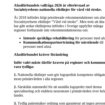
Afasiförbundets valfråga 2026 är efterlevnad av
Socialstyrelsens nationella riktlinjer för vård vid stroke.
År 2018 infördes högt prioriterade rekommendationer om afas
Socialstyrelsens riktlinjer “Vård vid stroke”. Men trots att åtta
har gått sedan riktlinjerna infördes i Sverige uppfyller många
regioner fortfarande inte rekommendationerna om:
Intensiv språkliga rehabilitering
för personer med afa
Kommunikationspartnerträning för närstående
till
personer med afasi.
Afasiförbundet kräver förändring
Inför valet
måste därför kraven på regioner och kommun
vara tydliga:
1.
Nationella riktlinjer som gör logopedisk kompetens obligat
inom primärvården i alla regioner.
2.
Särskilda statsmedel för att anställa logopeder med denna
specialisering och etablera neuroteam i primärvården över hel
landet.
3.
Tydlig patientsäker ordning som garanterar att ingen perso