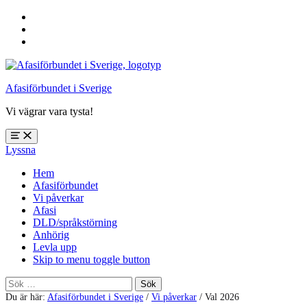
Hoppa
till
Hoppa
huvudnavigering
till
Hoppa
huvudinnehåll
till
sidfoten
Afasiförbundet i Sverige
Vi vägrar vara tysta!
Öppna
Lyssna
meny:
%s
Hem
Afasiförbundet
Vi påverkar
Afasi
DLD/språkstörning
Anhörig
Levla upp
Skip to menu toggle button
Sök
efter:
Du är här:
Afasiförbundet i Sverige
/
Vi påverkar
/
Val 2026