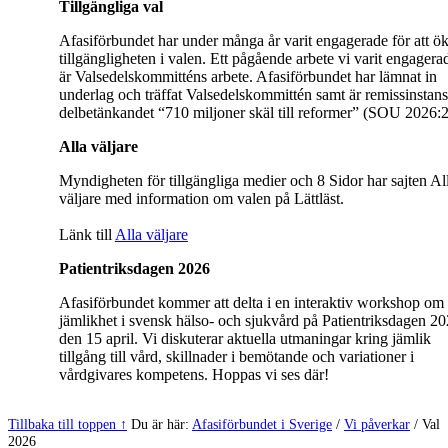
Tillgängliga val
Afasiförbundet har under många år varit engagerade för att ö
tillgängligheten i valen. Ett pågående arbete vi varit engagerad
är Valsedelskommitténs arbete. Afasiförbundet har lämnat in
underlag och träffat Valsedelskommittén samt är remissinstans 
delbetänkandet “710 miljoner skäl till reformer” (SOU 2026:2
Alla väljare
Myndigheten för tillgängliga medier och 8 Sidor har sajten Al
väljare med information om valen på Lättläst.
Länk till
Alla väljare
Patientriksdagen 2026
Afasiförbundet kommer att delta i en interaktiv workshop om
jämlikhet i svensk hälso- och sjukvård på Patientriksdagen 2
den 15 april. Vi diskuterar aktuella utmaningar kring jämlik
tillgång till vård, skillnader i bemötande och variationer i
vårdgivares kompetens. Hoppas vi ses där!
Hoppa
Tillbaka till toppen ↑
Du är här:
Afasiförbundet i Sverige
/
Vi påverkar
/
Val
tillbaka
2026