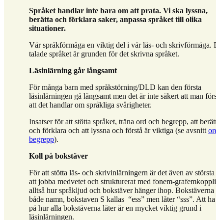
Språket handlar inte bara om att prata. Vi ska lyssna,
berätta och förklara saker, anpassa språket till olika
situationer.
Vår språkförmåga en viktig del i vår läs- och skrivförmåga. D
talade språket är grunden för det skrivna språket.
Läsinlärning går långsamt
För många barn med språkstörning/DLD kan den första
läsinlärningen gå långsamt men det är inte säkert att man först
att det handlar om språkliga svårigheter.
Insatser för att stötta språket, träna ord och begrepp, att berätt
och förklara och att lyssna och förstå är viktiga (se avsnitt
ord
begrepp
).
Koll på bokstäver
För att stötta läs- och skrivinlärningern är det även av största v
att jobba medvetet och strukturerat med fonem-grafemkoppli
alltså hur språkljud och bokstäver hänger ihop. Bokstäverna h
både namn, bokstaven S kallas “ess” men låter “sss”. Att ha k
på hur alla bokstäverna låter är en mycket viktig grund i
läsinlärningen.