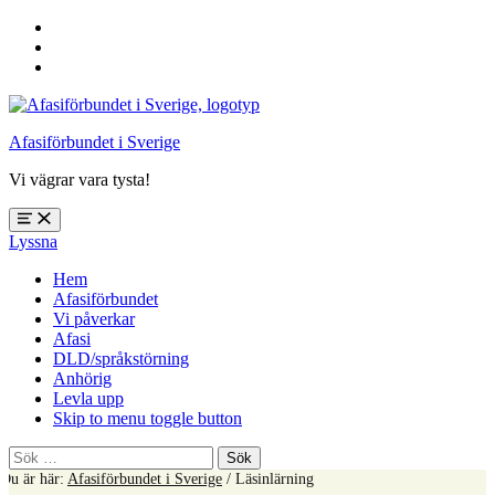
Hoppa
till
Hoppa
huvudnavigering
till
Hoppa
huvudinnehåll
till
sidfoten
Afasiförbundet i Sverige
Vi vägrar vara tysta!
Öppna
Lyssna
meny:
%s
Hem
Afasiförbundet
Vi påverkar
Afasi
DLD/språkstörning
Anhörig
Levla upp
Skip to menu toggle button
Sök
efter:
Du är här:
Afasiförbundet i Sverige
/
Läsinlärning