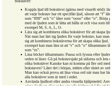
bokstäver:
Koppla ljud till bokstäver (gärna med visuellt stöd): lär 
att varje bokstav har ett specifikt ljud, såsom att “f” låte
som “fffff” och “o” låter som “oooo” eller “o”. Börja g
med de ljuden som är lätta att hålla ut och visa som till
exempel M, S, A, L, O.
Lära sig att kombinera olika bokstäver för att skapa ljud
När man har lärt sig ljuden för varje bokstav, kan man l
sig att kombinera bokstäverna för att skapa olika ljud. Ti
exempel kan man lära ut att “r” och “o” tillsammans låt
som “ro”.
Läsa böcker tillsammans: Pausa och lyssna efter ljuden 
orden ni läser. Gå på bokstavsjakt på sidorna och leta ef
olika bokstäver Kanske kan ni komma på fler ord med 
bokstaven? Låter det i början, mitten eller slutet av orde
Man kan också prova att läsa vissa ord när man har lärt
alla bokstäver som är med i ordet.
Använda ljudkort eller andra visuella hjälpmedel: Anv
gärna ljudkort eller andra visuella hjälpmedel för att hjä
att associera ljud med bokstäver och kombinationer av
bokstäver. Det kan till exempel vara munbilder eller bil
som saker som påminner om hur ordet låter, en hund s
flämtar för H eller en kran som droppar för D.