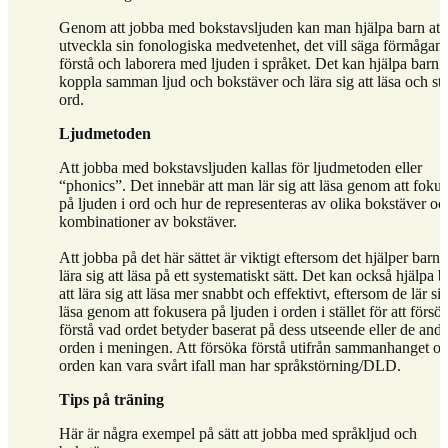
Genom att jobba med bokstavsljuden kan man hjälpa barn att
utveckla sin fonologiska medvetenhet, det vill säga förmågan 
förstå och laborera med ljuden i språket. Det kan hjälpa barn a
koppla samman ljud och bokstäver och lära sig att läsa och st
ord.
Ljudmetoden
Att jobba med bokstavsljuden kallas för ljudmetoden eller
“phonics”. Det innebär att man lär sig att läsa genom att foku
på ljuden i ord och hur de representeras av olika bokstäver oc
kombinationer av bokstäver.
Att jobba på det här sättet är viktigt eftersom det hjälper barn a
lära sig att läsa på ett systematiskt sätt. Det kan också hjälpa 
att lära sig att läsa mer snabbt och effektivt, eftersom de lär sig
läsa genom att fokusera på ljuden i orden i stället för att försö
förstå vad ordet betyder baserat på dess utseende eller de andr
orden i meningen. Att försöka förstå utifrån sammanhanget o
orden kan vara svårt ifall man har språkstörning/DLD.
Tips på träning
Här är några exempel på sätt att jobba med språkljud och