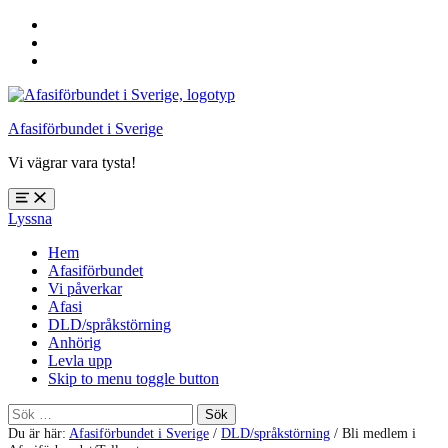
Hoppa
till
Hoppa
huvudnavigering
till
Hoppa
huvudinnehåll
till
sidfoten
Afasiförbundet i Sverige
Vi vägrar vara tysta!
Öppna
Lyssna
meny:
%s
Hem
Afasiförbundet
Vi påverkar
Afasi
DLD/språkstörning
Anhörig
Levla upp
Skip to menu toggle button
Sök
efter:
Du är här:
Afasiförbundet i Sverige
/
DLD/språkstörning
/
Bli medlem i