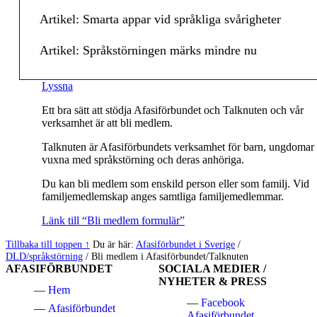
Artikel: Smarta appar vid språkliga svårigheter
Artikel: Språkstörningen märks mindre nu
Lyssna
Ett bra sätt att stödja Afasiförbundet och Talknuten och vår
verksamhet är att bli medlem.
Talknuten är Afasiförbundets verksamhet för barn, ungdomar
vuxna med språkstörning och deras anhöriga.
Du kan bli medlem som enskild person eller som familj. Vid
familjemedlemskap anges samtliga familjemedlemmar.
Länk till “Bli medlem formulär”
Hoppa
Tillbaka till toppen ↑
Du är här:
Afasiförbundet i Sverige
/
tillbaka
DLD/språkstörning
/
Bli medlem i Afasiförbundet/Talknuten
AFASIFÖRBUNDET
SOCIALA MEDIER /
till
NYHETER & PRESS
huvudnavigeringen
Hem
Facebook
Afasiförbundet
Afasiförbundet