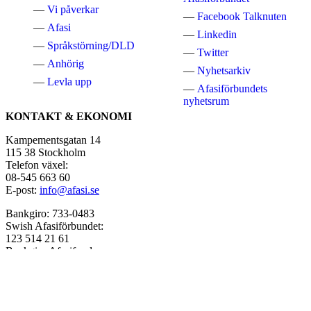
Vi påverkar
Facebook Talknuten
Afasi
Linkedin
Språkstörning/DLD
Twitter
Anhörig
Nyhetsarkiv
Levla upp
Afasiförbundets
nyhetsrum
KONTAKT & EKONOMI
Kampementsgatan 14
115 38 Stockholm
Telefon växel:
08-545 663 60
E-post:
info@afasi.se
Bankgiro: 733-0483
Swish Afasiförbundet:
123 514 21 61
Bankgiro Afasifonden:
5666-8726
Swish Afasifonden:
123 576 32 71
Organisationsnummer: